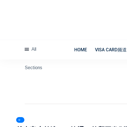
分
类/Categories
All
HOME
VISA CARD频道
Sections