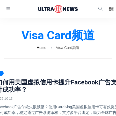
分
类/Categories
20
Visa Card频道
Visa Card频道
20
住宅Proxy
全球数据筛选工具
Home
Visa Card频道
20
20
Zalo热门
20
Telegram生态
20
Twitter专辑
如何用美国虚拟信用卡提升Facebook广告
付成功率？
25-10-13
acebook广告付款失败频繁？使用CardKing美国虚拟信用卡可有效提
付成功率，稳定通过广告系统审核，支持多平台绑定，助力全球广