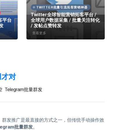
TWITTER批量引流拓客营销神器
越
Twitter全球智能营销拓客平台 /
拓客平台
全球用户数据采集 / 批量关注转化
ZAL
发
/ 发帖点赞转发
量加粉
查看更多
查看更
用才对
控
Telegram批量群发
。群发推广是最直接的方式之一，但传统手动操作效
legram批量群发
。